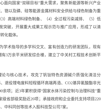
中心面向国家“双碳目标”重大需求，聚焦新能源等新兴产业
钛、铬以及磷、硅等能源金属材料安全供给与绿色制备为重
3）高端材料绿色制备、（4）全过程污染减排、（5）低
研发突破，开展重大成果工程示范与推广应用，形成了以清
术转化载体。
为学术指导的多学科交叉、富有创造力的研发团队，现有
现拥有3万余平米研发综合楼，建立了中关村工程技术创新平
理论与核心技术，攻克了钒钛特色资源碱介质强化清洁分
、退役锂电废料短程循环高端再造、CO2基异氰酸酯非光
0余项；近3年累积获得“国家水体污染控制与治理科技”重
国家级省部级奖励近20项；承接政府和企业委托支持项目220
仑、中科同创等技术入股科技型公司7家。