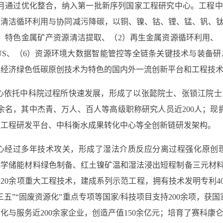
年7月通过优化整合，纳入第一批新序列国家工程研究中心。工程
源清洁循环利用与协同减污降碳，以铜、镍、钴、锂、锰、钒、
）特色金属矿产资源清洁提取、（2）再生金属资源循环利用、（
US、（6）资源环境大数据智能管控等全链条关键技术与装备
环经济绿色低碳原创技术为特色的国内外一流创新平台和工程技
心依托中科院过程所快速发展，形成了以张懿院士、张锁江院士
0余名，其中杰青、万人、百人等高级职称研究人员近200人；
程工程研发平台、中科衡水成果转化中心等全创新链研发架构。
心经过多年技术攻关，形成了湿法介质反应分离过程强化原创
学储能材料绿色制备、红土镍矿温和湿法浸出短程制备三元材料
20余项重大工程技术，建成系列示范工程，拥有技术发明专利40
三五”“固废资源化”重点专项等国家/科技项目支持200余项，获
化与服务近200余家企业，创造产值150余亿元；培育了赛科康